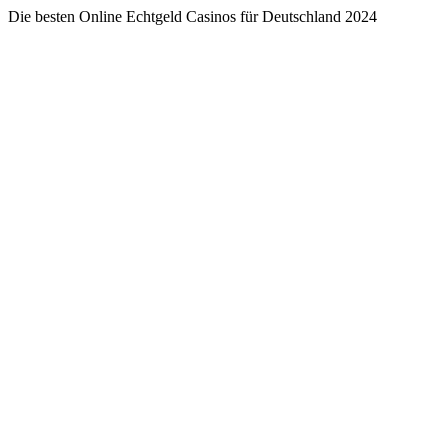
Die besten Online Echtgeld Casinos für Deutschland 2024