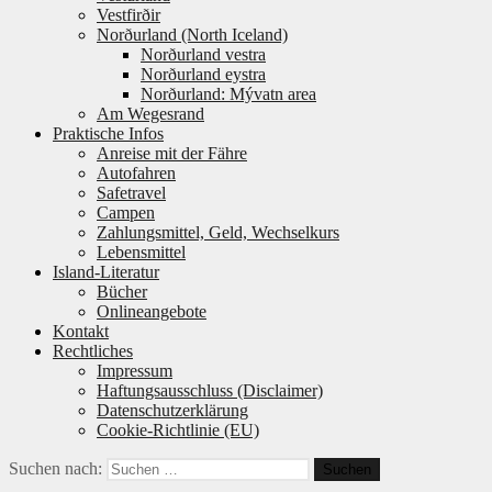
Vestfirðir
Norðurland (North Iceland)
Norðurland vestra
Norðurland eystra
Norðurland: Mývatn area
Am Wegesrand
Praktische Infos
Anreise mit der Fähre
Autofahren
Safetravel
Campen
Zahlungsmittel, Geld, Wechselkurs
Lebensmittel
Island-Literatur
Bücher
Onlineangebote
Kontakt
Rechtliches
Impressum
Haftungsausschluss (Disclaimer)
Datenschutzerklärung
Cookie-Richtlinie (EU)
Suchen nach: