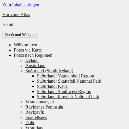
Zum Inhalt springen
HorizonteAtlas
Island
Menü und Widgets
Willkommen
Fotos via Karte
Fotos nach Regionen
Iceland
Austurland
Suðurland (South Iceland)
Suðurland: Vatnjajökull Region
Suðurland: Skaftafell National Park
Suðurland: Katla
Suðurland: Southwest Region
Suðurland: Þinvellir National Park
Vestmannaeyjar
Reykjanes Peninsula
Reykjavík
Snæfellsnes
Dalir
Vesturland