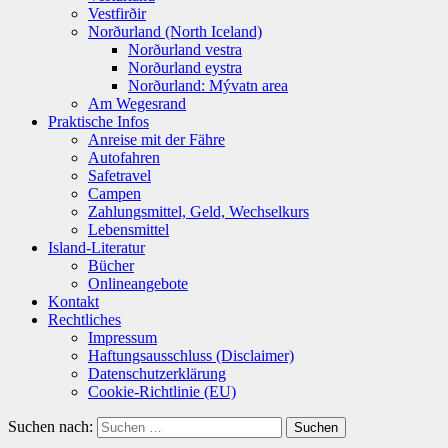
Vestfirðir
Norðurland (North Iceland)
Norðurland vestra
Norðurland eystra
Norðurland: Mývatn area
Am Wegesrand
Praktische Infos
Anreise mit der Fähre
Autofahren
Safetravel
Campen
Zahlungsmittel, Geld, Wechselkurs
Lebensmittel
Island-Literatur
Bücher
Onlineangebote
Kontakt
Rechtliches
Impressum
Haftungsausschluss (Disclaimer)
Datenschutzerklärung
Cookie-Richtlinie (EU)
Suchen nach: