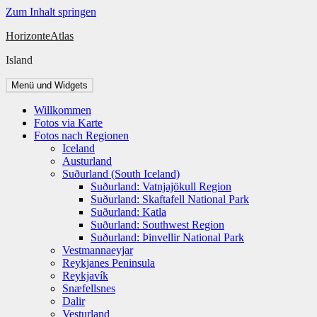
Zum Inhalt springen
HorizonteAtlas
Island
Menü und Widgets
Willkommen
Fotos via Karte
Fotos nach Regionen
Iceland
Austurland
Suðurland (South Iceland)
Suðurland: Vatnjajökull Region
Suðurland: Skaftafell National Park
Suðurland: Katla
Suðurland: Southwest Region
Suðurland: Þinvellir National Park
Vestmannaeyjar
Reykjanes Peninsula
Reykjavík
Snæfellsnes
Dalir
Vesturland