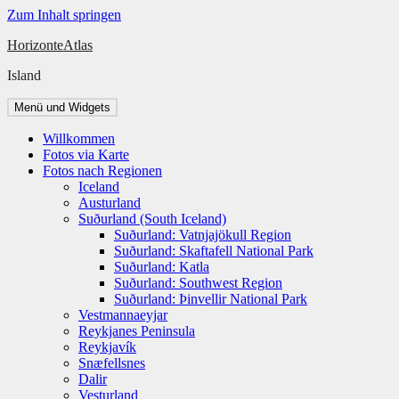
Zum Inhalt springen
HorizonteAtlas
Island
Menü und Widgets
Willkommen
Fotos via Karte
Fotos nach Regionen
Iceland
Austurland
Suðurland (South Iceland)
Suðurland: Vatnjajökull Region
Suðurland: Skaftafell National Park
Suðurland: Katla
Suðurland: Southwest Region
Suðurland: Þinvellir National Park
Vestmannaeyjar
Reykjanes Peninsula
Reykjavík
Snæfellsnes
Dalir
Vesturland