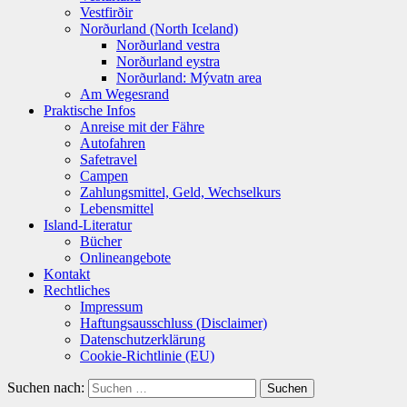
Vestfirðir
Norðurland (North Iceland)
Norðurland vestra
Norðurland eystra
Norðurland: Mývatn area
Am Wegesrand
Praktische Infos
Anreise mit der Fähre
Autofahren
Safetravel
Campen
Zahlungsmittel, Geld, Wechselkurs
Lebensmittel
Island-Literatur
Bücher
Onlineangebote
Kontakt
Rechtliches
Impressum
Haftungsausschluss (Disclaimer)
Datenschutzerklärung
Cookie-Richtlinie (EU)
Suchen nach: