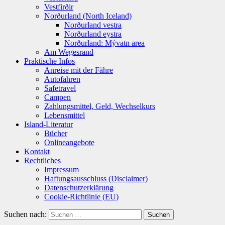
Vestfirðir
Norðurland (North Iceland)
Norðurland vestra
Norðurland eystra
Norðurland: Mývatn area
Am Wegesrand
Praktische Infos
Anreise mit der Fähre
Autofahren
Safetravel
Campen
Zahlungsmittel, Geld, Wechselkurs
Lebensmittel
Island-Literatur
Bücher
Onlineangebote
Kontakt
Rechtliches
Impressum
Haftungsausschluss (Disclaimer)
Datenschutzerklärung
Cookie-Richtlinie (EU)
Suchen nach: