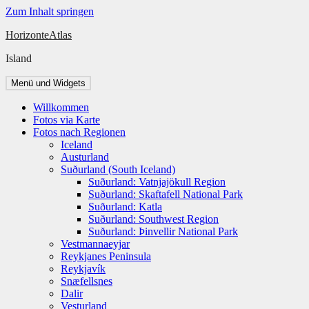
Zum Inhalt springen
HorizonteAtlas
Island
Menü und Widgets
Willkommen
Fotos via Karte
Fotos nach Regionen
Iceland
Austurland
Suðurland (South Iceland)
Suðurland: Vatnjajökull Region
Suðurland: Skaftafell National Park
Suðurland: Katla
Suðurland: Southwest Region
Suðurland: Þinvellir National Park
Vestmannaeyjar
Reykjanes Peninsula
Reykjavík
Snæfellsnes
Dalir
Vesturland