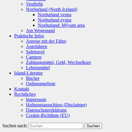
Vestfirðir
Norðurland (North Iceland)
Norðurland vestra
Norðurland eystra
Norðurland: Mývatn area
Am Wegesrand
Praktische Infos
Anreise mit der Fähre
Autofahren
Safetravel
Campen
Zahlungsmittel, Geld, Wechselkurs
Lebensmittel
Island-Literatur
Bücher
Onlineangebote
Kontakt
Rechtliches
Impressum
Haftungsausschluss (Disclaimer)
Datenschutzerklärung
Cookie-Richtlinie (EU)
Suchen nach: