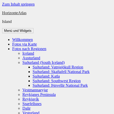
Zum Inhalt springen
HorizonteAtlas
Island
Menü und Widgets
Willkommen
Fotos via Karte
Fotos nach Regionen
Iceland
Austurland
Suðurland (South Iceland)
Suðurland: Vatnjajökull Region
Suðurland: Skaftafell National Park
Suðurland: Katla
Suðurland: Southwest Region
Suðurland: Þinvellir National Park
Vestmannaeyjar
Reykjanes Peninsula
Reykjavík
Snæfellsnes
Dalir
Vesturland